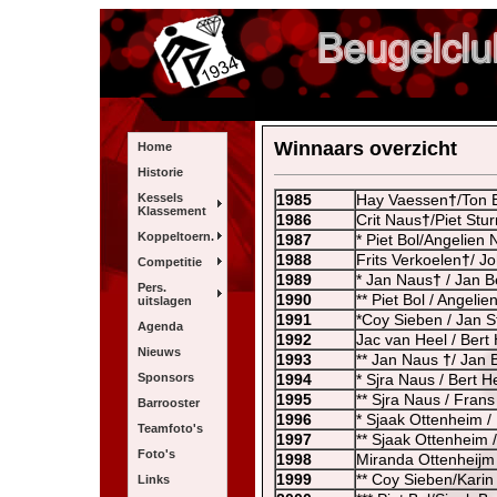
Winnaars overzicht
Home
Historie
Kessels
1985
Hay Vaessen
†
/Ton 
Klassement
1986
Crit Naus
†
/Piet Stu
Koppeltoern.
1987
* Piet Bol/Angelien 
1988
Frits Verkoelen
†
/ J
Competitie
1989
* Jan Naus
†
/ Jan B
Pers.
1990
** Piet Bol / Angelie
uitslagen
1991
*Coy Sieben / Jan 
Agenda
1992
Jac van Heel / Bert
Nieuws
1993
** Jan Naus
†
/ Jan
Sponsors
1994
* Sjra Naus / Bert H
1995
** Sjra Naus / Fran
Barrooster
1996
* Sjaak Ottenheim /
Teamfoto's
1997
** Sjaak Ottenheim 
Foto's
1998
Miranda Ottenheijm
1999
** Coy Sieben/Karin
Links