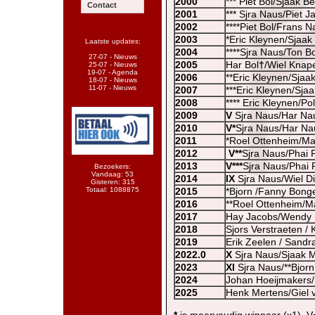
2000
*** Piet Bol/Sjaak B
Contact
2001
*** Sjra Naus/Piet 
2002
****Piet Bol/Frans N
2003
*Eric Kleynen/Sjaak
Laatste updates:
2004
****Sjra Naus/Ton Bo
27-07 - Nieuws
2005
Har Bol
†
/Wiel Knap
25-07 - Nieuws
19-07 - Agenda
2006
**Eric Kleynen/Sjaa
18-07 - Nieuws
11-07 - Nieuws
2007
***Eric Kleynen/Sja
2008
**** Eric Kleynen/Pol
2009
V
Sjra Naus/Har Na
2010
V*
Sjra Naus/Har Na
2011
*Roel Ottenheim/Ma
2012
V**
Sjra Naus/Phai 
2013
V***
Sjra Naus/Phai 
Bezoekers:
Vandaag: 53
2014
IX
Sjra Naus/Wiel D
Gisteren: 315
Totaal: 1088875
2015
*Bjorn /Fanny Bong
2016
**Roel Ottenheim/Ma
2017
Hay Jacobs/Wendy 
2018
Sjors Verstraeten /
2019
Erik Zeelen / Sandr
2022.0
X
Sjra Naus/Sjaak 
2023
XI
Sjra Naus/**Bjor
2024
Johan Hoeijmakers
2025
Henk Mertens/Giel 