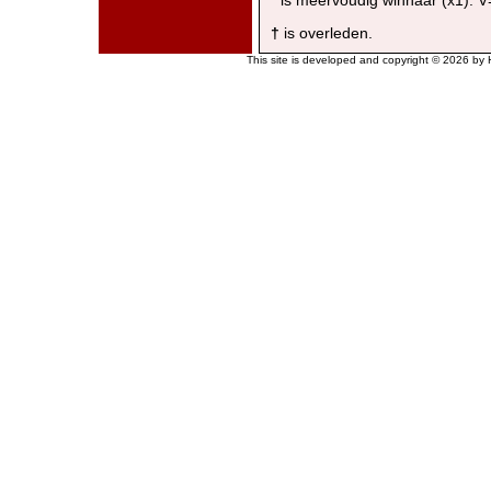
*
is meervoudig winnaar (x1). 
†
is overleden.
This site is developed and copyright © 2026 by H