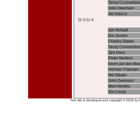
Tanay Croonenbr
John Overmars
Jac Naus jr
O.V.U.4
Jan Verlaak
Eric Zeelen
Charles Staaks
Tanay Croonenbr
Sjra Naus
Pieter Mertens
Geert van den Be
Herman Claessen
Nel Staaks
John Overmars
Wim Hendrix
Ton Clevis
This site is developed and copyright © 2026 by H