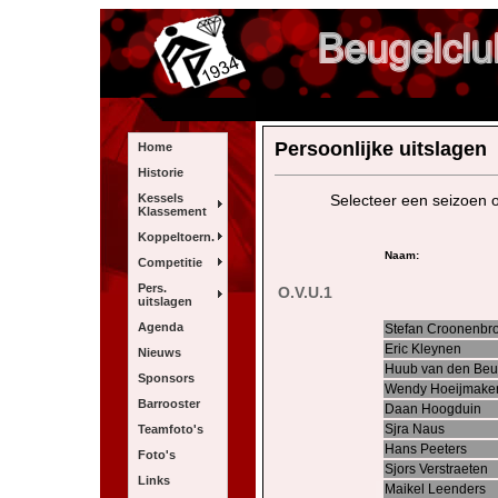
Persoonlijke uitslagen
Home
Historie
Kessels
Selecteer een seizoen o
Klassement
Koppeltoern.
Naam:
Competitie
Pers.
O.V.U.1
uitslagen
Agenda
Stefan Croonenbr
Eric Kleynen
Nieuws
Huub van den Be
Sponsors
Wendy Hoeijmake
Barrooster
Daan Hoogduin
Sjra Naus
Teamfoto's
Hans Peeters
Foto's
Sjors Verstraeten
Links
Maikel Leenders