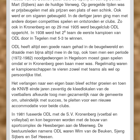
Mart (Sijbers) aan de huidige Venweg. Op geregelde tijden was
er prijsbeugelen met als prijzen een plats of een schink. Ook
werd er om sigaren gebeugeld. In de dertiger jaren ging men met
andere dorpen competities spelen en ontstonden er clubs. Zo
ook in Kronenberg en op 29 mei 1935 werd beugelclub ODL
e
opgericht. In 1938 werd het 2
team de eerste kampioen van
ODL door in Tegelen met 5-3 te winnen.
ODL heeft altijd een goede naam gehad in de beugelwereld en
draaide men bijna altijd mee in de top, ook toen men een periode
(1972-1982) noodgedwongen in Hegelsom moest gaan spelen
omdat er in Kronenberg geen baan meer was. Regelmatig waren
er kampioenschappen te vieren zowel met teams als wel op
persoonlijke titel.
Het verlangen naar een eigen baan bleef echter groeien en toen
de KNVB einde jaren zeventig de kleedlokalen van de
voetballers afkeurde toog men gezamenlijk naar de gemeente
om, uiteindelijk met succes, te pleiten voor een nieuwe
accommodatie voor beide clubs.
In 1981 fuseerde ODL met de S.V. Kronenberg (voetbal en
volleybal) en kon begonnen worden met de bouw van
sportcomplex de Heesbergen aan de Meerweg. De
bestuursleden namens ODL waren Wim van de Beuken, Sjeng
Sijbers en Sef Heesen.