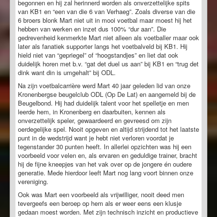
begonnen en hij zal herinnerd worden als onverzettelijke spits
van KB1 en “een van die 6 van Verhaeg”. Zoals diverse van die
6 broers blonk Mart niet uit in mooi voetbal maar moest hij het
hebben van werken en inzet dus 100% “dur aan”. Die
gedrevenheid kenmerkte Mart niet alleen als voetballer maar ook
later als fanatiek supporter langs het voetbalveld bij KB1. Hij
hield niet van “gepriegel” of “hoogstandjes” en liet dat ook
duidelijk horen met b.v. “gat det duel us aan” bij KB1 en “trug det
dink want din is umgehalt” bij ODL.
Na zijn voetbalcarrière werd Mart 40 jaar geleden lid van onze
Kronenbergse beugelclub ODL (Op De Lat) en aangemeld bij de
Beugelbond. Hij had duidelijk talent voor het spelletje en men
leerde hem, in Kronenberg en daarbuiten, kennen als
onverzettelijk speler, gewaardeerd en gevreesd om zijn
oerdegelijke spel. Nooit opgeven en altijd strijdend tot het laatste
punt in de wedstrijd want je hebt niet verloren voordat je
tegenstander 30 punten heeft. In allerlei opzichten was hij een
voorbeeld voor velen en, als ervaren en geduldige trainer, bracht
hij de fijne kneepjes van het vak over op de jongere én oudere
generatie. Mede hierdoor leeft Mart nog lang voort binnen onze
vereniging.
Ook was Mart een voorbeeld als vrijwilliger, nooit deed men
tevergeefs een beroep op hem als er weer eens een klusje
gedaan moest worden. Met zijn technisch inzicht en productieve