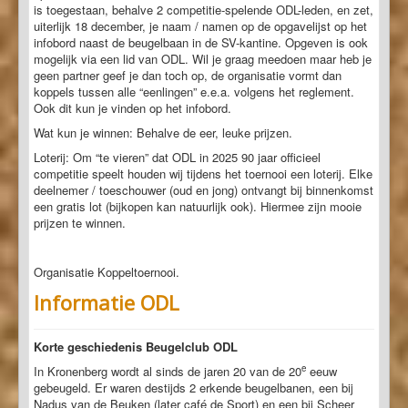
is toegestaan, behalve 2 competitie-spelende ODL-leden, en zet,
uiterlijk 18 december, je naam / namen op de opgavelijst op het
infobord naast de beugelbaan in de SV-kantine. Opgeven is ook
mogelijk via een lid van ODL. Wil je graag meedoen maar heb je
geen partner geef je dan toch op, de organisatie vormt dan
koppels tussen alle “eenlingen” e.e.a. volgens het reglement.
Ook dit kun je vinden op het infobord.
Wat kun je winnen: Behalve de eer, leuke prijzen.
Loterij: Om “te vieren” dat ODL in 2025 90 jaar officieel
competitie speelt houden wij tijdens het toernooi een loterij. Elke
deelnemer / toeschouwer (oud en jong) ontvangt bij binnenkomst
een gratis lot (bijkopen kan natuurlijk ook). Hiermee zijn mooie
prijzen te winnen.
Organisatie Koppeltoernooi.
Informatie ODL
Korte geschiedenis Beugelclub ODL
e
In Kronenberg wordt al sinds de jaren 20 van de 20
eeuw
gebeugeld. Er waren destijds 2 erkende beugelbanen, een bij
Nadus van de Beuken (later café de Sport) en een bij Scheer