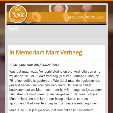
Schakelen
navigatie
Nieuws
Informatie
In Memoriam Mart Verhaeg
Senioren
“𝑬𝒏𝒏𝒆 𝒈𝒐𝒊𝒋𝒆 𝒎𝒊𝒏𝒔 𝒃𝒍𝒊𝒆𝒇𝒕 𝒂𝒍𝒕𝒊𝒆𝒅 𝒍𝒆𝒂𝒗𝒆”
Sponsoren
Was dat maar waar. Vol verbijstering en erg verdrietig vernamen
wij dat op 12 juni jl. Mart Verhaeg (Mai van Verhaeg Sjang) op
75-jarige leeftijd is gestorven. Wie dat 2 maanden geleden had
gezegd hadden we voor gek verklaard. Dat zou namelijk
betekenen dat we Mart nooit meer bij KB 1 langs de lijn zouden
zien staan of nooit meer op de beugelbaan. Dat kan toch niet.
Maar helaas, na een kort maar hevig ziekbed, is onze
sportvriend Mart veel te vroeg aan zijn laatste reis begonnen.
Mart is zo’n 60 jaar geleden met voetballen in Kronenberg