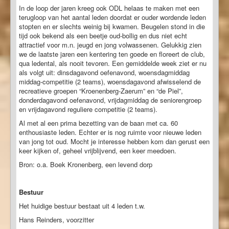
In de loop der jaren kreeg ook ODL helaas te maken met een
terugloop van het aantal leden doordat er ouder wordende leden
stopten en er slechts weinig bij kwamen. Beugelen stond in die
tijd ook bekend als een beetje oud-bollig en dus niet echt
attractief voor m.n. jeugd en jong volwassenen. Gelukkig zien
we de laatste jaren een kentering ten goede en floreert de club,
qua ledental, als nooit tevoren. Een gemiddelde week ziet er nu
als volgt uit: dinsdagavond oefenavond, woensdagmiddag
middag-competitie (2 teams), woensdagavond afwisselend de
recreatieve groepen “Kroenenberg-Zaerum” en “de Piel”,
donderdagavond oefenavond, vrijdagmiddag de seniorengroep
en vrijdagavond reguliere competitie (2 teams).
Al met al een prima bezetting van de baan met ca. 60
enthousiaste leden. Echter er is nog ruimte voor nieuwe leden
van jong tot oud. Mocht je interesse hebben kom dan gerust een
keer kijken of, geheel vrijblijvend, een keer meedoen.
Bron: o.a. Boek Kronenberg, een levend dorp
Bestuur
Het huidige bestuur bestaat uit 4 leden t.w.
Hans Reinders, voorzitter