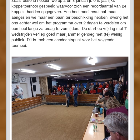
Zoals bekend hebben we op 2 en 3 januari jl. ons jaarlijks
koppeltoernooi gespeeld waarvoor zich een recordaantal van 24
koppels hadden opgegeven. Een heel mooi resultaat maar
aangezien we maar een baan ter beschikking hebben dwong het
ons echter wel om het programma over 2 dagen te verdelen om
een heel lange zaterdag te vermijden. De start op vrijdag met 7
wedstrijden verliep goed maar jammer genoeg met (te) weinig
publiek. Dit is toch een aandachtspunt voor het volgende
toernooi.