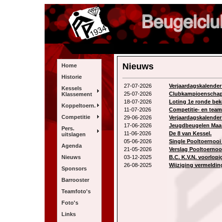
Nieuws
Home
Historie
27-07-2026
Verjaardagskalender
Kessels
25-07-2026
Clubkampioenschap 
Klassement
18-07-2026
Loting 1e ronde bek
Koppeltoern.
11-07-2026
Competitie- en team
Competitie
29-06-2026
Verjaardagskalender 
17-06-2026
Jeugdbeugelen Maa
Pers.
11-06-2026
De 8 van Kessel.
uitslagen
05-06-2026
Single Pooltoernooi 
Agenda
21-05-2026
Verslag Pooltoernoo
Nieuws
03-12-2025
B.C. K.V.N. voorlopi
26-08-2025
Wijziging vermeldin
Sponsors
Barrooster
Teamfoto's
Foto's
Links